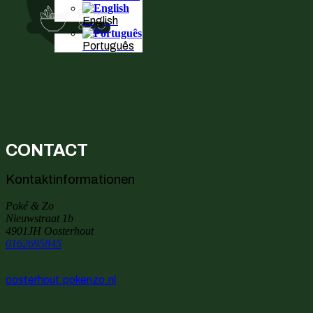
English
Português
CONTACT
Kontaktinformationen
Poké & Zo
Nieuwstraat 1b
4901JH Oosterhout
0162695845
oosterhout.pokenzo.nl